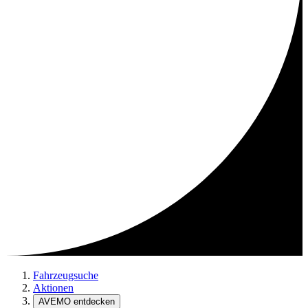
Fahrzeugsuche
Aktionen
AVEMO entdecken