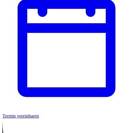
Termin vereinbaren