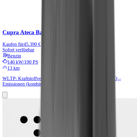
Cupra Ateca
Basis
Kaufen für
45.390 €
Sofort verfügbar
Benzin
140 kW/190 PS
13 km
WLTP: Kraftstoffverbrauch (kombiniert): 8,2 l/100 km; CO₂-
Emissionen (kombiniert): 192 g/km; CO₂-Klasse: G.