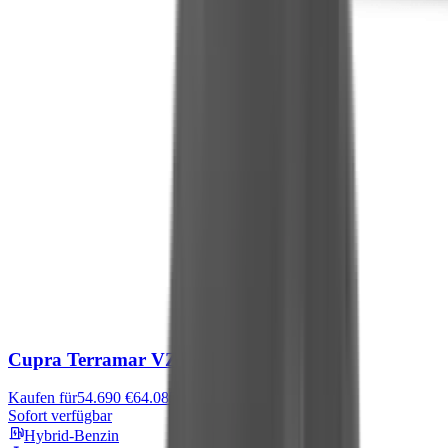
Cupra Terramar
VZ
Kaufen für
54.690 €
64.085 €
Sofort verfügbar
Hybrid-Benzin