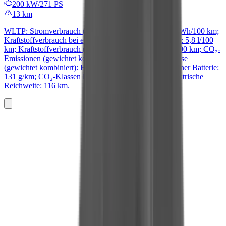
200 kW/271 PS
13 km
WLTP: Stromverbrauch (gewichtet kombiniert): 13,9 kWh/100 km;
Kraftstoffverbrauch bei entladener Batterie (kombiniert): 5,8 l/100
km; Kraftstoffverbrauch (gewichtet kombiniert): 1,7 l/100 km; CO₂-
Emissionen (gewichtet kombiniert): 38 g/km; CO₂-Klasse
(gewichtet kombiniert): B; CO₂-Emissionen bei entladener Batterie:
131 g/km; CO₂-Klassen bei entladener Batterie: D; Elektrische
Reichweite: 116 km.