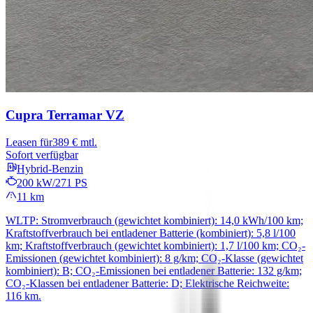
Cupra Terramar
VZ
Leasen für
389 € mtl.
Sofort verfügbar
Hybrid-Benzin
200 kW/271 PS
11 km
WLTP: Stromverbrauch (gewichtet kombiniert): 14,0 kWh/100 km;
Kraftstoffverbrauch bei entladener Batterie (kombiniert): 5,8 l/100
km; Kraftstoffverbrauch (gewichtet kombiniert): 1,7 l/100 km; CO₂-
Emissionen (gewichtet kombiniert): 8 g/km; CO₂-Klasse (gewichtet
kombiniert): B; CO₂-Emissionen bei entladener Batterie: 132 g/km;
CO₂-Klassen bei entladener Batterie: D; Elektrische Reichweite:
116 km.