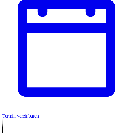
Termin vereinbaren