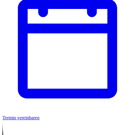
Termin vereinbaren