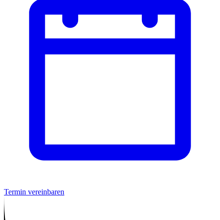
Termin vereinbaren