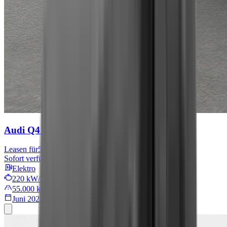
Audi Q4 e-tron
S line
Leasen für
567 € mtl.
Sofort verfügbar
Elektro
220 kW/299 PS
55.000 km
Juni 2022