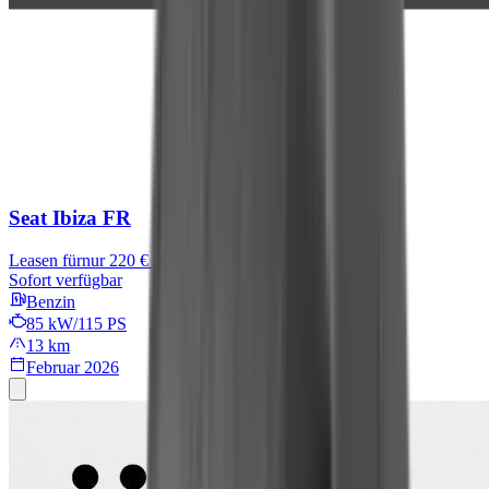
Seat Ibiza
FR
Leasen für
nur 220 € mtl.
Sofort verfügbar
Benzin
85 kW/115 PS
13 km
Februar 2026