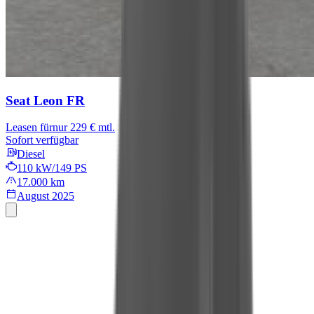
Seat Leon
FR
Leasen für
nur 229 € mtl.
Sofort verfügbar
Diesel
110 kW/149 PS
17.000 km
August 2025