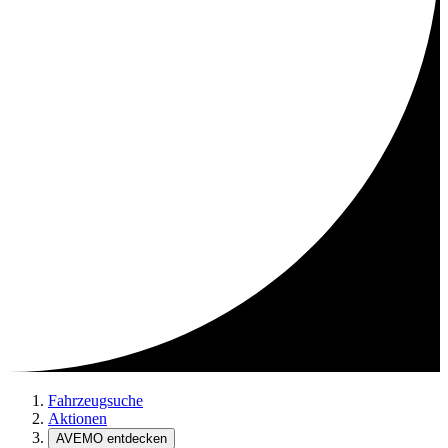
Fahrzeugsuche
Aktionen
AVEMO entdecken