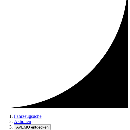
Fahrzeugsuche
Aktionen
AVEMO entdecken