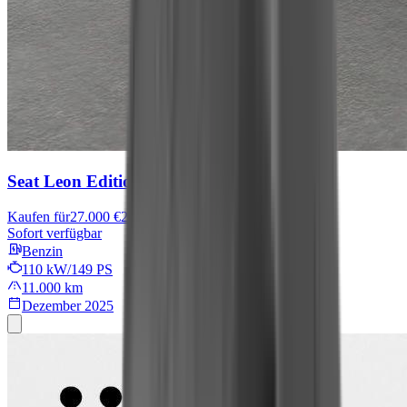
Seat Leon
Edition
Kaufen für
27.000 €
27.500 €
Sofort verfügbar
Benzin
110 kW/149 PS
11.000 km
Dezember 2025