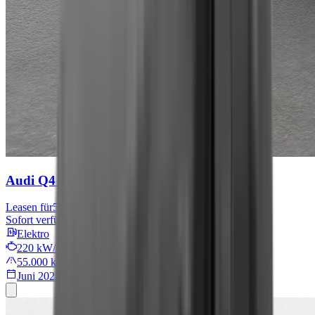
Audi Q4 e-tron
S line
Leasen für
567 € mtl.
Sofort verfügbar
Elektro
220 kW/299 PS
55.000 km
Juni 2022