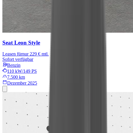
Seat Leon
Style
Leasen für
nur 229 € mtl.
Sofort verfügbar
Benzin
110 kW/149 PS
7.500 km
Dezember 2025