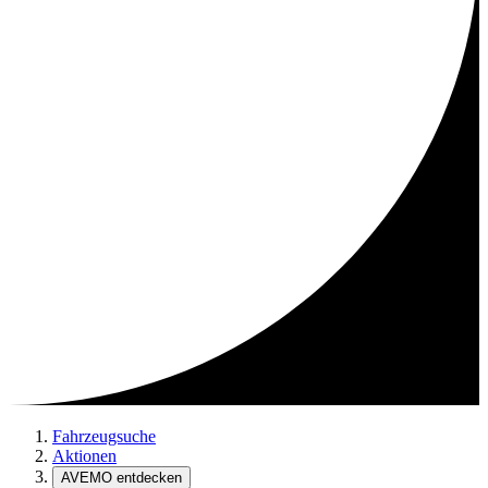
Fahrzeugsuche
Aktionen
AVEMO entdecken