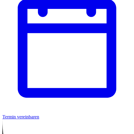
Termin vereinbaren