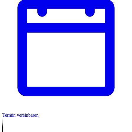
Termin vereinbaren