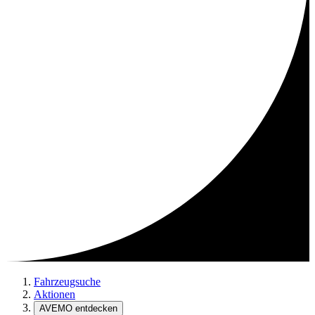
Fahrzeugsuche
Aktionen
AVEMO entdecken