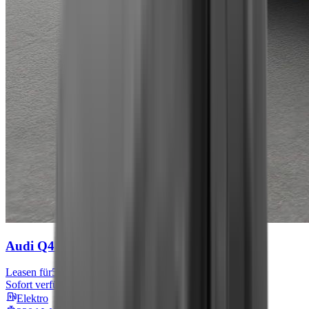
Audi Q4 e-tron
S line
Leasen für
576 € mtl.
Sofort verfügbar
Elektro