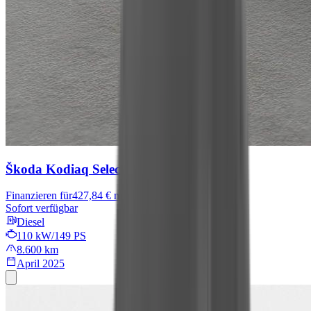
Škoda Kodiaq
Selection
Finanzieren für
427,84 € mtl.
Sofort verfügbar
Diesel
110 kW/149 PS
8.600 km
April 2025