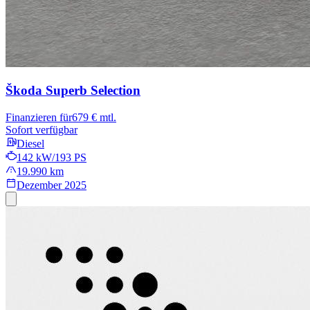
Škoda Superb
Selection
Finanzieren für
679 € mtl.
Sofort verfügbar
Diesel
142 kW/193 PS
19.990 km
Dezember 2025