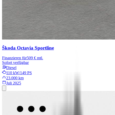
Škoda Octavia
Sportline
Finanzieren für
509 € mtl.
Sofort verfügbar
Diesel
110 kW/149 PS
23.000 km
Juli 2025