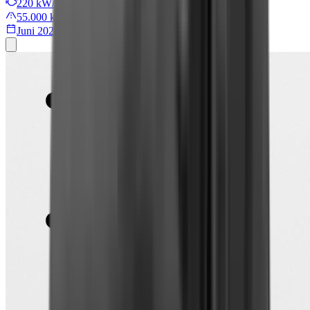
220 kW/299 PS
55.000 km
Juni 2022