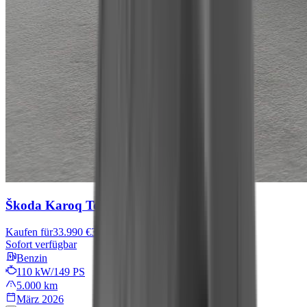
Škoda Karoq
Tour
Kaufen für
33.990 €
36.990 €
Sofort verfügbar
Benzin
110 kW/149 PS
5.000 km
März 2026