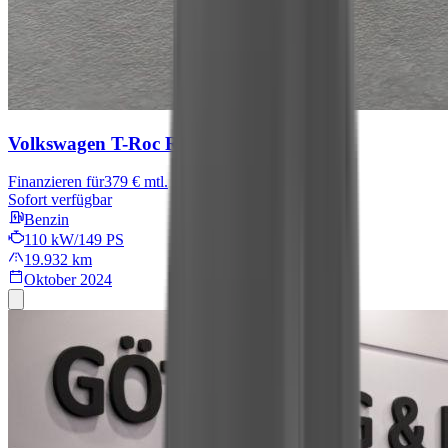
Volkswagen T-Roc
R-Line
Finanzieren für
379 € mtl.
Sofort verfügbar
Benzin
110 kW/149 PS
19.932 km
Oktober 2024