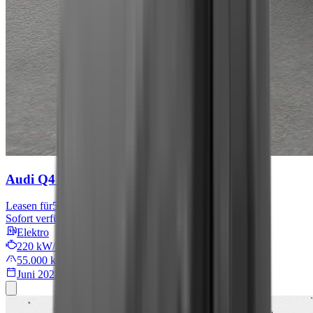
Audi Q4 e-tron
S line
Leasen für
576 € mtl.
Sofort verfügbar
Elektro
220 kW/299 PS
55.000 km
Juni 2022