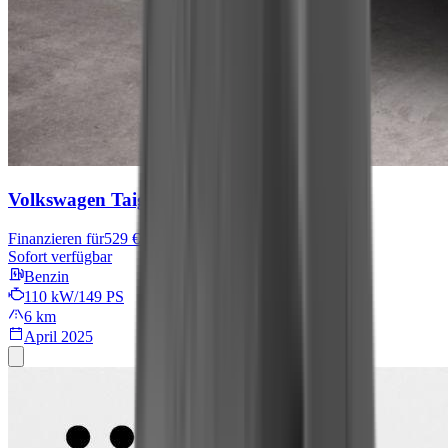
Volkswagen Taigo
R-Line
Finanzieren für
529 € mtl.
Sofort verfügbar
Benzin
110 kW/149 PS
6 km
April 2025