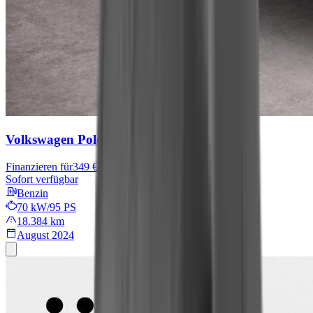
Volkswagen Polo
Move
Finanzieren für
349 € mtl.
Sofort verfügbar
Benzin
70 kW/95 PS
18.384 km
August 2024