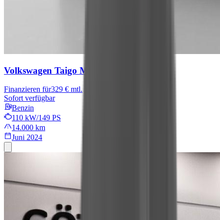
Volkswagen Taigo
Move
Finanzieren für
329 € mtl.
Sofort verfügbar
Benzin
110 kW/149 PS
14.000 km
Juni 2024