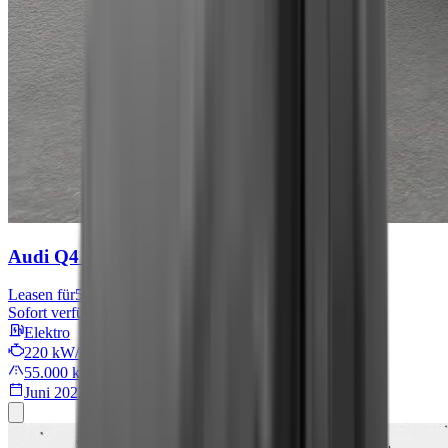
Audi Q4 e-tron
S line
Leasen für
567 € mtl.
Sofort verfügbar
Elektro
220 kW/299 PS
55.000 km
Juni 2022