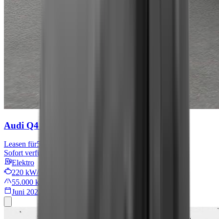
Audi Q4 e-tron
S line
Leasen für
576 € mtl.
Sofort verfügbar
Elektro
220 kW/299 PS
55.000 km
Juni 2022