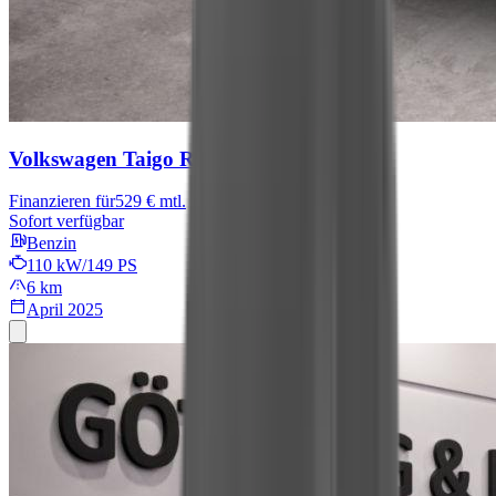
Volkswagen Taigo
R-Line
Finanzieren für
529 € mtl.
Sofort verfügbar
Benzin
110 kW/149 PS
6 km
April 2025