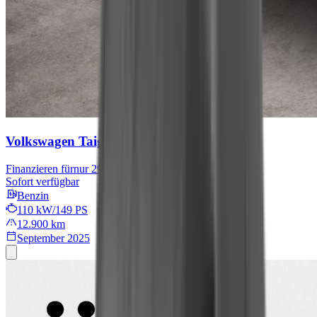
Volkswagen Taigo
R-Line
Finanzieren für
nur 299 € mtl.
Sofort verfügbar
Benzin
110 kW/149 PS
12.900 km
September 2025