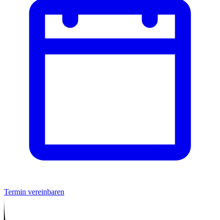
Termin vereinbaren