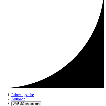
Fahrzeugsuche
Aktionen
AVEMO entdecken