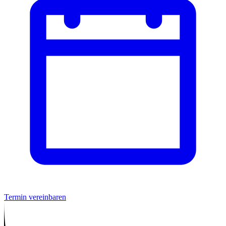
Termin vereinbaren