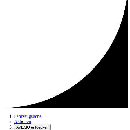
Fahrzeugsuche
Aktionen
AVEMO entdecken