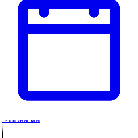
Termin vereinbaren