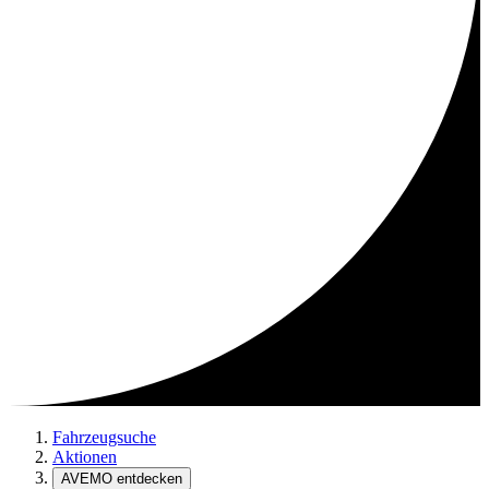
Fahrzeugsuche
Aktionen
AVEMO entdecken