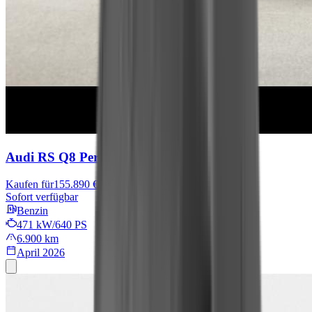
Audi RS Q8
Performance
Kaufen für
155.890 €
156.290 €
Sofort verfügbar
Benzin
471 kW/640 PS
6.900 km
April 2026