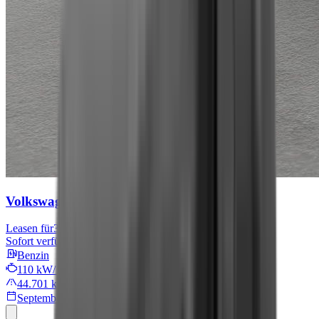
Volkswagen Tiguan
Move
Leasen für
301 € mtl.
Sofort verfügbar
Benzin
110 kW/149 PS
44.701 km
September 2024