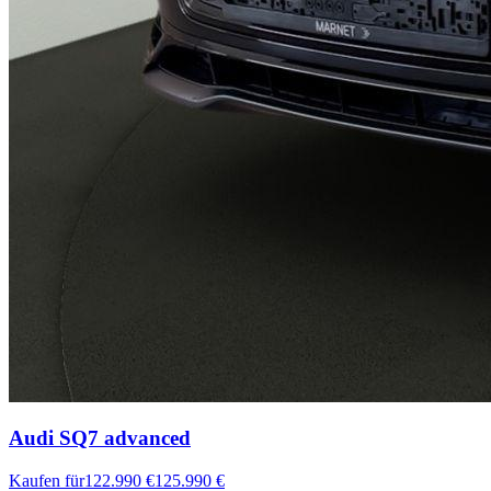
Audi SQ7
advanced
Kaufen für
122.990 €
125.990 €