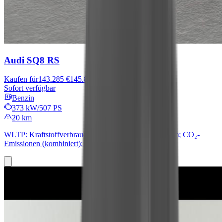
Audi SQ8
RS
Kaufen für
143.285 €
145.870 €
Sofort verfügbar
Benzin
373 kW/507 PS
20 km
WLTP: Kraftstoffverbrauch (kombiniert): 12,7 l/100 km; CO₂-
Emissionen (kombiniert): 289 g/km; CO₂-Klasse: G.