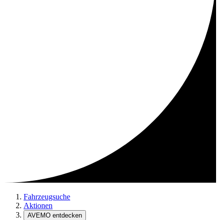
Fahrzeugsuche
Aktionen
AVEMO entdecken