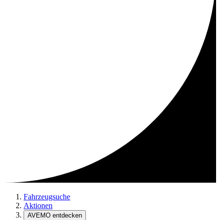
Fahrzeugsuche
Aktionen
AVEMO entdecken