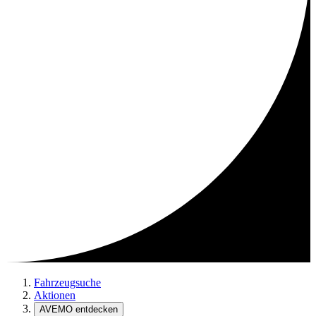
Fahrzeugsuche
Aktionen
AVEMO entdecken