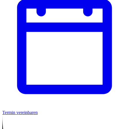
Termin vereinbaren