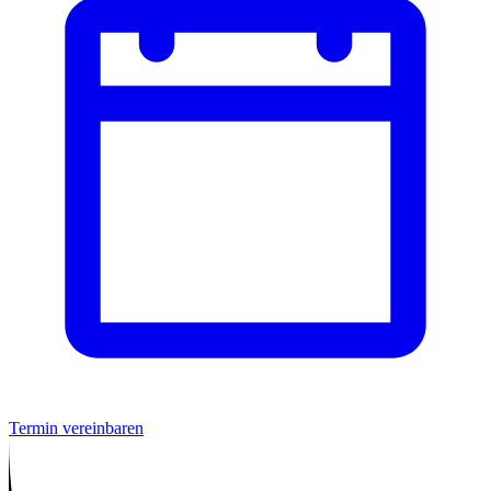
Termin vereinbaren