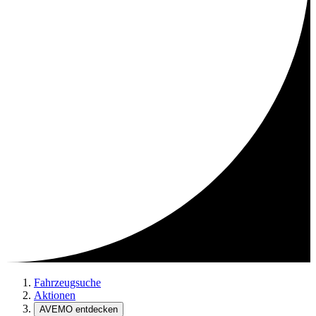
Fahrzeugsuche
Aktionen
AVEMO entdecken