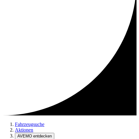
Fahrzeugsuche
Aktionen
AVEMO entdecken