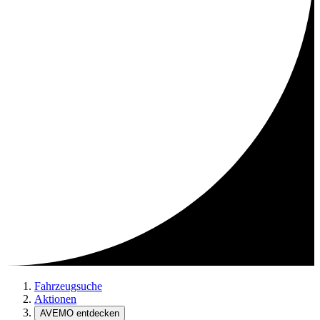
Fahrzeugsuche
Aktionen
AVEMO entdecken