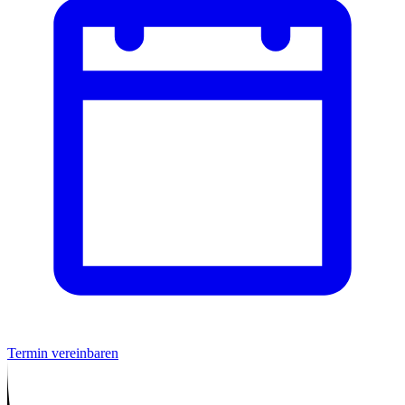
Termin vereinbaren